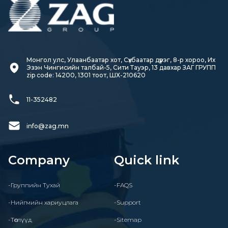
Монгол улс, Улаанбаатар хот, Сүхбаатар дүүрэг, 8-р хороо, Их 
Эзэн Чингисийн талбай-5, Сити Тауэр, 13 давхар ЗАГ ГРУПП

zip code: 14200, 1301 тоот, ШХ-210620
11-352482
info@zag.mn
Company
Quick link
-Группийн Тухай
-FAQS
-Нийгмийн хариуцлага
-Support
-Төслүүд
-Sitemap