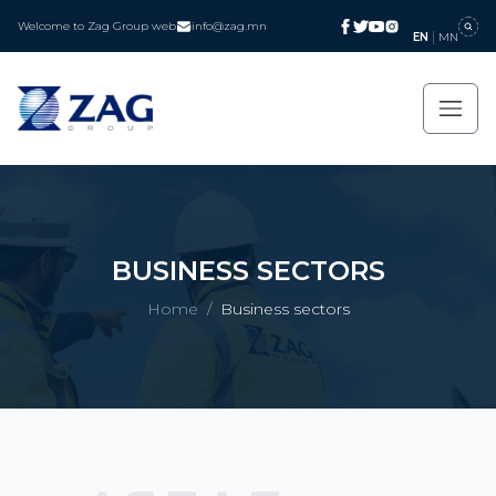
Welcome to Zag Group web
info@zag.mn
EN
MN
BUSINESS SECTORS
Home
/
Business sectors