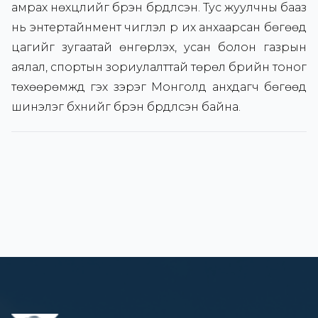
амрах нөхцлийг бүрэн бүрдүүлсэн. Тус жуулчны бааз
нь энтертайнмент чиглэл рүү их анхаарсан бөгөөд
цагийг зугаатай өнгөрүүлэх, усан болон газрын
аялал, спортын зориулалттай төрөл бүрийн тоног
төхөөрөмжүүд гэх зэрэг Монголд анхдагч бөгөөд
шинэлэг бүхнийг бүрэн бүрдүүлсэн байна.