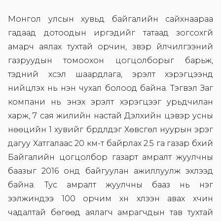
Монгол улсын хувьд байгалийн сайхнаараа
гадаад дотоодын иргэдийг татаад зогсохгүй
амарч аялах тухтай орчин, үзвэр үйлчилгээний
газруудын томоохон цогцолборыг барьж,
тэдний хүсэл шаардлага, эрэлт хэрэгцээнд
нийцүүлэх нь нэн чухал болоод байна. Тэгвэл Заг
компани нь энэхүү эрэлт хэрэгцээг урьдчилан
харж, 7 сая жилийн настай Дэлхийн цэвэр усны
нөөцийн 1 хувийг бүрдүүлдэг Хөвсгөл нуурын эрэг
дагуу Хатгалаас 20 км-т байрлах 2.5 га газар бүхий
Байгалийн цогцолбор газарт амралт жуулчны
баазыг 2016 онд байгуулан ажиллуулж эхлээд
байна. Тус амралт жуулчны бааз нь нэг
ээлжиндээ 100 орчим хүн хүлээн авах хүчин
чадалтай бөгөөд аялагч амрагчдын тав тухтай