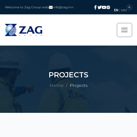
Welcome to Zag Group web
info@zag.mn
EN
MN
PROJECTS
Home
/
Projects