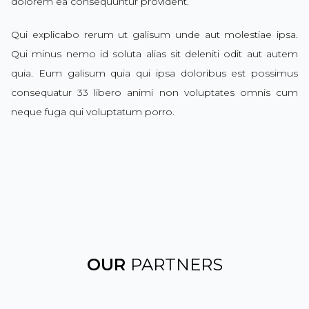
dolorem ea consequuntur provident.
Qui explicabo rerum ut galisum unde aut molestiae ipsa.
Qui minus nemo id soluta alias sit deleniti odit aut autem
quia. Eum galisum quia qui ipsa doloribus est possimus
consequatur 33 libero animi non voluptates omnis cum
neque fuga qui voluptatum porro.
OUR
PARTNERS