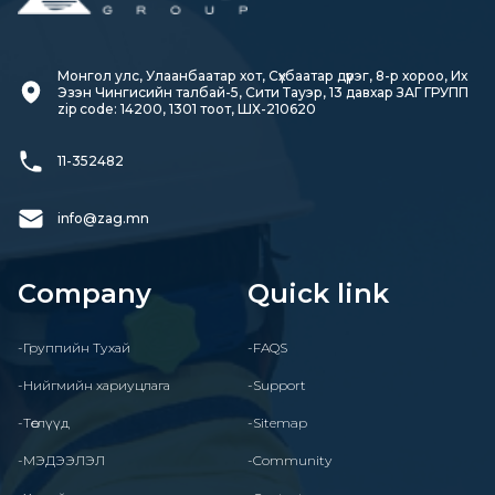
Монгол улс, Улаанбаатар хот, Сүхбаатар дүүрэг, 8-р хороо, Их 
Эзэн Чингисийн талбай-5, Сити Тауэр, 13 давхар ЗАГ ГРУПП

zip code: 14200, 1301 тоот, ШХ-210620
11-352482
info@zag.mn
Company
Quick link
-Группийн Тухай
-FAQS
-Нийгмийн хариуцлага
-Support
-Төслүүд
-Sitemap
-МЭДЭЭЛЭЛ
-Community