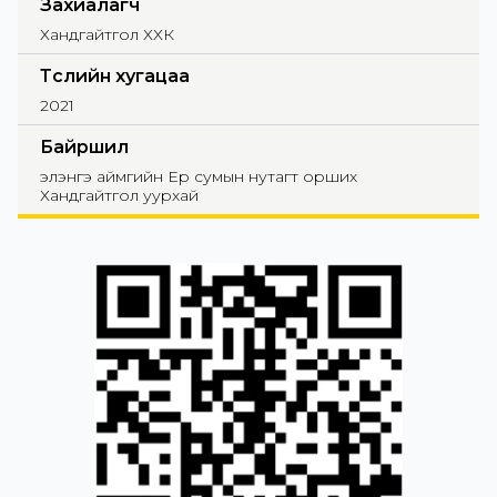
Захиалагч
Хандгайтгол ХХК
Төслийн хугацаа
2021
Байршил
элэнгэ аймгийн Ерөө сумын нутагт орших
Хандгайтгол уурхай