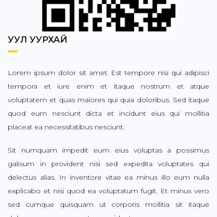
УУЛ УУРХАЙ
Lorem ipsum dolor sit amet. Est tempore nisi qui adipisci
tempora et iure enim et itaque nostrum et atque
voluptatem et quas maiores qui quia doloribus. Sed itaque
quod eum nesciunt dicta et incidunt eius qui mollitia
placeat ea necessitatibus nesciunt.
Sit numquam impedit eum eius voluptas a possimus
galisum in provident nisi sed expedita voluptates qui
delectus alias. In inventore vitae ea minus illo eum nulla
explicabo et nisi quod ea voluptatum fugit. Et minus vero
sed cumque quisquam ut corporis mollitia sit itaque