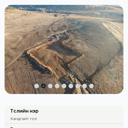
Төслийн нэр
Хандгайт гол