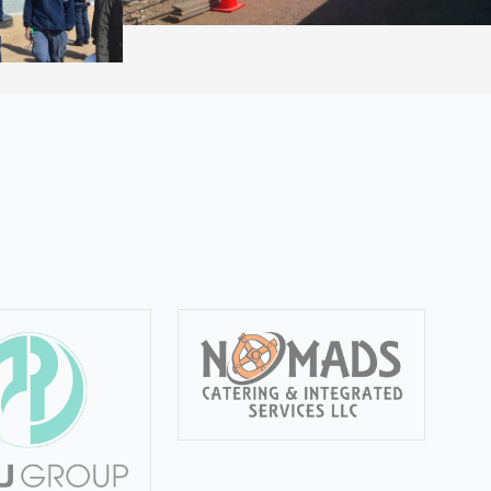
ОЮУ ТОЛГОЙ ХХК-Н АЖИЛЧДЫН "МАНЛАЙ КЕМП"-Н ШУГАМ СҮЛЖЭЭ ШИНЭЧЛЭЛТИЙН АЖИЛ
Инженерийн байгууламж
ХАНБОГД СУМЫН ТӨВИЙН УС ХАНГАМЖИЙН СИСТЕМИЙН ТӨСӨЛ
н байгууламж