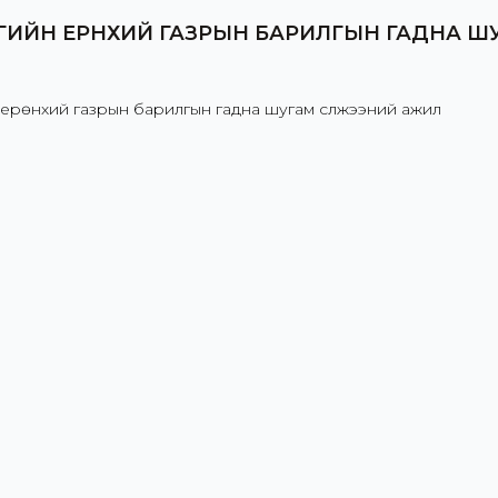
ГИЙН ЕРӨНХИЙ ГАЗРЫН БАРИЛГЫН ГАДНА 
ерөнхий газрын барилгын гадна шугам сүлжээний ажил