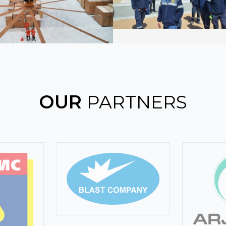
Барилга угсралт ,
Инженерий
ОЮУ ТОЛГОЙ ХХК-Н SHAFT 2 BACKBONE SERVICE STAGE 1 ТӨСЛИЙН ЦАХИЛГААНЫ ШУГАМ СҮЛЖЭЭНИЙ АЖИЛ
байгууламж
OUR
PARTNERS