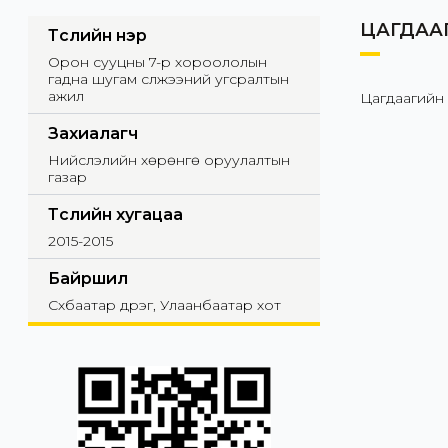
ЦАГДАА
Төслийн нэр
Орон сууцны 7-р хороололын
гадна шугам сүлжээний угсралтын
ажил
Цагдаагийн 
Захиалагч
Нийслэлийн хөрөнгө оруулалтын
газар
Төслийн хугацаа
2015-2015
Байршил
Сүхбаатар дүүрэг, Улаанбаатар хот