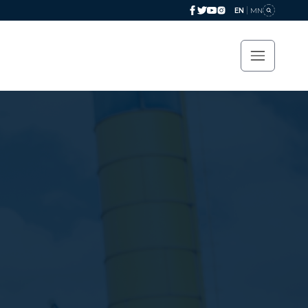
EN
MN