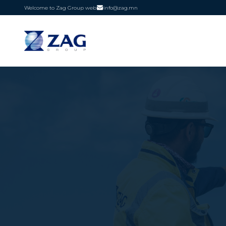
Welcome to Zag Group web
info@zag.mn