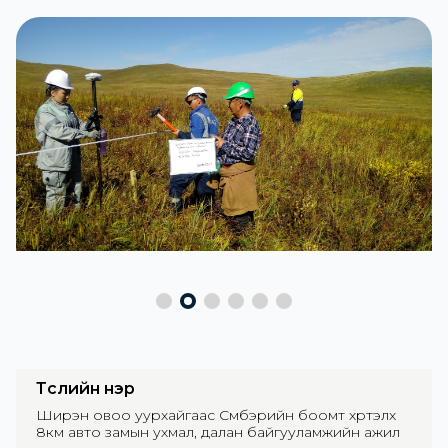
Төслийн нэр
Ширэн овоо уурхайгаас Сүмбэрийн боомт хүртэлх
8км авто замын ухмал, далан байгууламжийн ажил