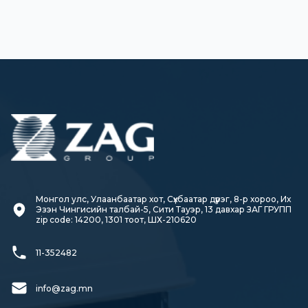
Монгол улс, Улаанбаатар хот, Сүхбаатар дүүрэг, 8-р хороо, Их 
Эзэн Чингисийн талбай-5, Сити Тауэр, 13 давхар ЗАГ ГРУПП

zip code: 14200, 1301 тоот, ШХ-210620
11-352482
info@zag.mn