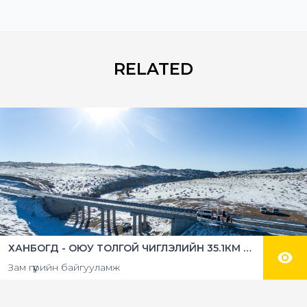
RELATED
ХАНБОГД - ОЮУ ТОЛГОЙ ЧИГЛЭЛИЙН 35.1КМ АВТОЗАМЫН 2 БАЙРШИЛД 64М БОЛОН 32М УРТТАЙ ТӨМӨР БЕТОН ГҮҮР УГСРАХ АЖИЛ
Зам гүүрийн байгууламж