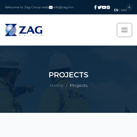
Welcome to Zag Group web
info@zag.mn
EN
MN
PROJECTS
Home
/
Projects