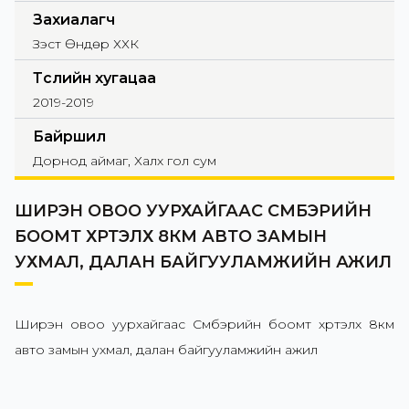
Захиалагч
Зэст Өндөр ХХК
Төслийн хугацаа
2019-2019
Байршил
Дорнод аймаг, Халх гол сум
ШИРЭН ОВОО УУРХАЙГААС СҮМБЭРИЙН
БООМТ ХҮРТЭЛХ 8КМ АВТО ЗАМЫН
УХМАЛ, ДАЛАН БАЙГУУЛАМЖИЙН АЖИЛ
Ширэн овоо уурхайгаас Сүмбэрийн боомт хүртэлх 8км
авто замын ухмал, далан байгууламжийн ажил