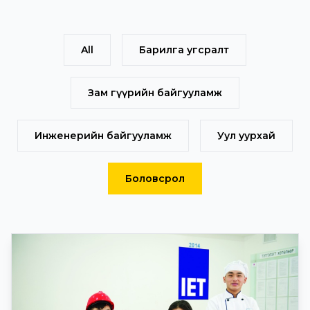
All
Барилга угсралт
Зам гүүрийн байгууламж
Инженерийн байгууламж
Уул уурхай
Боловсрол