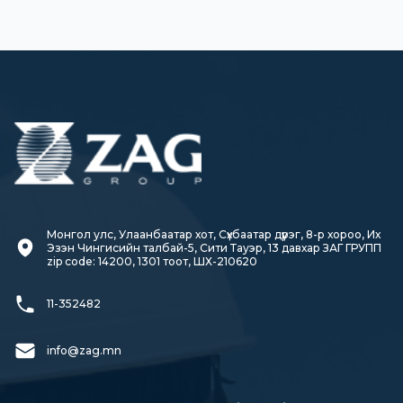
Монгол улс, Улаанбаатар хот, Сүхбаатар дүүрэг, 8-р хороо, Их 
Эзэн Чингисийн талбай-5, Сити Тауэр, 13 давхар ЗАГ ГРУПП

zip code: 14200, 1301 тоот, ШХ-210620
11-352482
info@zag.mn