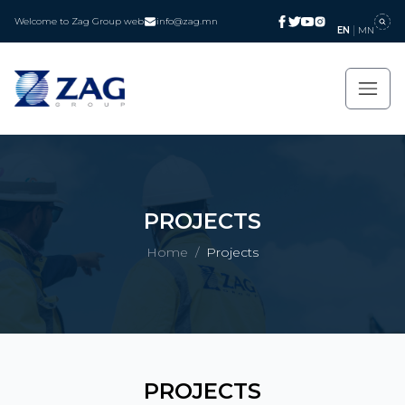
Welcome to Zag Group web
info@zag.mn
EN
MN
PROJECTS
Home
/
Projects
PROJECTS