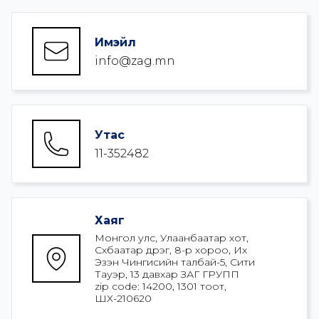
Имэйл
info@zag.mn
Утас
11-352482
Хаяг
Монгол улс, Улаанбаатар хот, 
Сүхбаатар дүүрэг, 8-р хороо, Их 
Эзэн Чингисийн талбай-5, Сити 
Тауэр, 13 давхар ЗАГ ГРУПП

zip code: 14200, 1301 тоот, 
ШХ-210620