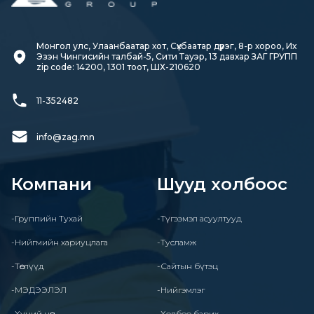
Монгол улс, Улаанбаатар хот, Сүхбаатар дүүрэг, 8-р хороо, Их 
Эзэн Чингисийн талбай-5, Сити Тауэр, 13 давхар ЗАГ ГРУПП

zip code: 14200, 1301 тоот, ШХ-210620
11-352482
info@zag.mn
Компани
Шууд холбоос
-Группийн Тухай
-Түгээмэл асуултууд
-Нийгмийн хариуцлага
-Тусламж
-Төслүүд
-Сайтын бүтэц
-МЭДЭЭЛЭЛ
-Нийгэмлэг
-Хүний нөөц
-Холбоо барих