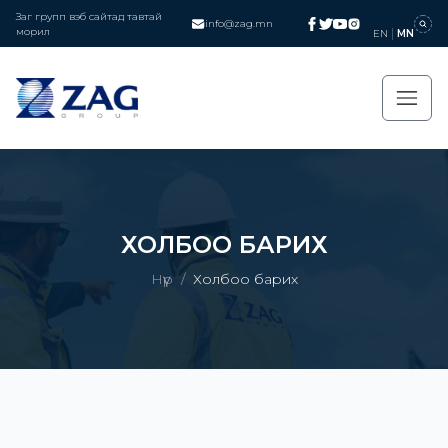
Заг групп вэб сайтад тавтай
info@zag.mn
морил
EN
MN
ХОЛБОО БАРИХ
Нүүр
/
Холбоо барих