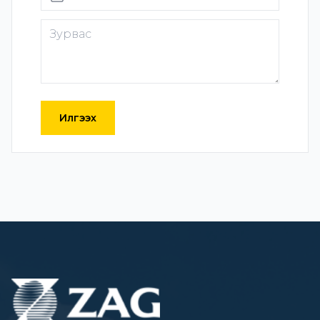
Илгээх