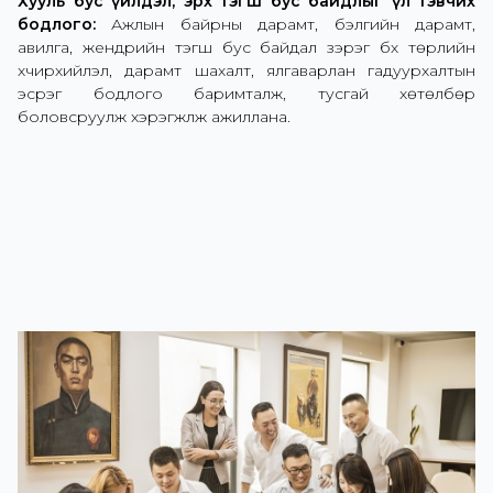
Хууль бус үйлдэл, эрх тэгш бус байдлыг үл тэвчих
бодлого:
Ажлын байрны дарамт, бэлгийн дарамт,
авилга, жендрийн тэгш бус байдал зэрэг бүх төрлийн
хүчирхийлэл, дарамт шахалт, ялгаварлан гадуурхалтын
эсрэг бодлого баримталж, тусгай хөтөлбөр
боловсруулж хэрэгжүүлж ажиллана.