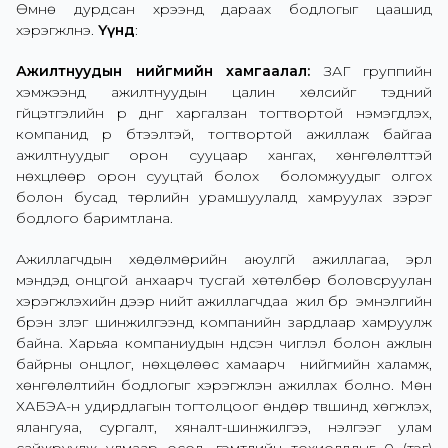
Өмнө дурдсан хүрээнд дараах бодлогыг цаашид
хэрэгжүүлнэ.
Үүнд
:
Ажилтнуудын нийгмийн хамгаалал:
ЗАГ группийн
хэмжээнд ажилтнуудын цалин хөлсийг тэдний
гүйцэтгэлийн үр дүнг харгалзан тогтвортой нэмэгдүүлэх,
компанид үр бүтээлтэй, тогтвортой ажиллаж байгаа
ажилтнуудыг орон сууцаар хангах, хөнгөлөлттэй
нөхцлөөр орон сууцтай болох боломжуудыг олгох
болон бусад төрлийн урамшуулалд хамруулах зэрэг
бодлого баримтлана.
Ажиллагчдын хөдөлмөрийн аюулгүй ажиллагаа, эрүүл
мэндэд онцгой анхаарч тусгай хөтөлбөр боловсруулан
хэрэгжүүлэхийн дээр нийт ажиллагчдаа жил бүр эмнэлгийн
бүрэн үзлэг шинжилгээнд компанийн зардлаар хамруулж
байна. Харьяа компаниудын үндсэн чиглэл болон ажлын
байрны онцлог, нөхцөлөөс хамаарч нийгмийн халамж,
хөнгөлөлтийн бодлогыг хэрэгжүүлэн ажиллах болно. Мөн
ХАБЭА-н удирдлагын тогтолцоог өндөр түвшинд хөгжүүлэх,
ялангуяа, сургалт, хяналт-шинжилгээ, үнэлгээг улам