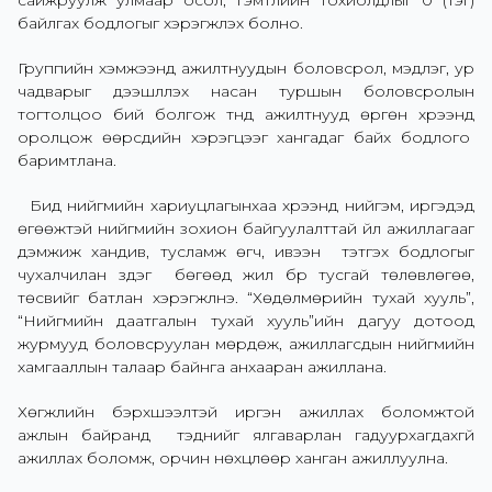
сайжруулж улмаар осол, гэмтлийн тохиолдлыг 0 (тэг)
байлгах бодлогыг хэрэгжүүлэх болно.
Группийн хэмжээнд ажилтнуудын боловсрол, мэдлэг, ур
чадварыг дээшлүүлэх насан туршын боловсролын
тогтолцоо бий болгож түүнд ажилтнууд өргөн хүрээнд
оролцож өөрсдийн хэрэгцээг хангадаг байх бодлого
баримтлана.
Бид нийгмийн хариуцлагынхаа хүрээнд нийгэм, иргэдэд
өгөөжтэй нийгмийн зохион байгуулалттай үйл ажиллагааг
дэмжиж хандив, тусламж өгч, ивээн тэтгэх бодлогыг
чухалчилан үздэг бөгөөд жил бүр тусгай төлөвлөгөө,
төсвийг батлан хэрэгжүүлнэ. “Хөдөлмөрийн тухай хууль”,
“Нийгмийн даатгалын тухай хууль”ийн дагуу дотоод
журмууд боловсруулан мөрдөж, ажиллагсдын нийгмийн
хамгааллын талаар байнга анхааран ажиллана.
Хөгжлийн бэрхшээлтэй иргэн ажиллах боломжтой
ажлын байранд тэднийг ялгаварлан гадуурхагдахгүй
ажиллах боломж, орчин нөхцлөөр ханган ажиллуулна.