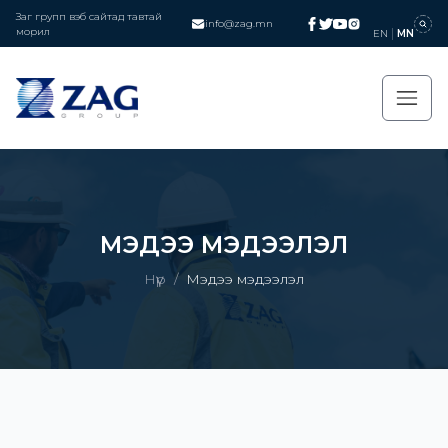
Заг групп вэб сайтад тавтай
info@zag.mn
морил
EN
MN
МЭДЭЭ МЭДЭЭЛЭЛ
Нүүр
/
Мэдээ мэдээлэл