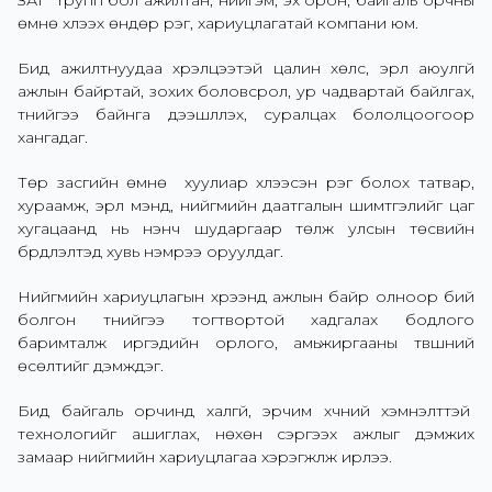
ЗАГ Групп бол ажилтан, нийгэм, эх орон, байгаль орчны
өмнө хүлээх өндөр үүрэг, хариуцлагатай компани юм.
Бид ажилтнуудаа хүрэлцээтэй цалин хөлс, эрүүл аюулгүй
ажлын байртай, зохих боловсрол, ур чадвартай байлгах,
түүнийгээ байнга дээшлүүлэх, суралцах бололцоогоор
хангадаг.
Төр засгийн өмнө хуулиар хүлээсэн үүрэг болох татвар,
хураамж, эрүүл мэнд, нийгмийн даатгалын шимтгэлийг цаг
хугацаанд нь үнэнч шударгаар төлж улсын төсвийн
бүрдүүлэлтэд хувь нэмрээ оруулдаг.
Нийгмийн хариуцлагын хүрээнд ажлын байр олноор бий
болгон түүнийгээ тогтвортой хадгалах бодлого
баримталж иргэдийн орлого, амьжиргааны түвшний
өсөлтийг дэмждэг.
Бид байгаль орчинд халгүй, эрчим хүчний хэмнэлттэй
технологийг ашиглах, нөхөн сэргээх ажлыг дэмжих
замаар нийгмийн хариуцлагаа хэрэгжүүлж ирлээ.