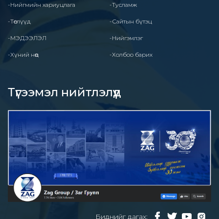
-Нийгмийн хариуцлага
-Тусламж
-Төслүүд
-Сайтын бүтэц
-МЭДЭЭЛЭЛ
-Нийгэмлэг
-Хүний нөөц
-Холбоо барих
Түгээмэл нийтлэлүүд
Биднийг дагах: