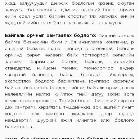
Хүүхэд, залуучуудыг дэмжих бодлогын хүрээнд оюутан
залуусын боловсролыг дэмжих, үндэсний болон орчин
үеийн соёл урлаг, багийн спортыг түлхүү хөгжүүлэх, өнчин
хүүхдүүд, нийгмийн эмзэг бүлэгт туслах ажлыг түлхүү явуулна.
Байгаль орчныг хамгаалах бодлого:
Бидний эрхэлж
байгаа бизнесийн бүхий л үйл ажиллагаа компанид үр
ашигтай байхаас гадна нийгэмд үр өгөөжтэй, байгаль
орчинд сөрөг нөлөөгүй байх тогтвортой хөгжлийн
зарчмыг баримтлах бөгөөд байгаль, экологийн
стандартад нийцсэн техник, технологиор өндөр
чанартай үйлчилгээ, бараа, бүтээгдэхүүн үйлдвэрлэх,
экспортлох бодлого баримтлана. Группээс хэрэгжүүлж
байгаа төсөл, хөтөлбөрүүдэд нийгэм, байгаль орчинд үзүүлэх
нөлөөллийн үнэлгээ хийлгэж түүний дагуу зохих арга
хэмжээ авч хэрэгжүүлнэ. Төрийн болон бизнесийн хүрээн
дэх хамтрагч, хэрэглэгч, түншүүдийнхээ эрх ашгийг ямагт
хүндэтгэн үзэж хамтран ажиллахын дээр тэдэнд
найдвартай, шуурхай ажил үйлчилгээ үзүүлэх бодлого
баримтална.