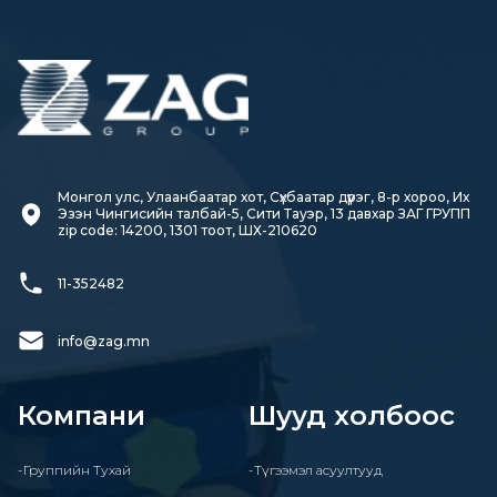
Монгол улс, Улаанбаатар хот, Сүхбаатар дүүрэг, 8-р хороо, Их 
Эзэн Чингисийн талбай-5, Сити Тауэр, 13 давхар ЗАГ ГРУПП

zip code: 14200, 1301 тоот, ШХ-210620
11-352482
info@zag.mn
Компани
Шууд холбоос
-Группийн Тухай
-Түгээмэл асуултууд