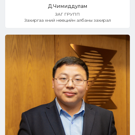
Д.Чимиддулам
ЗАГ ГРУПП
Захиргаа хүний нөөцийн албаны захирал