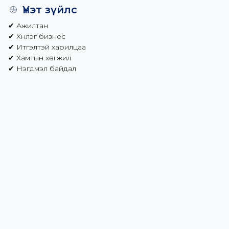
Үнэт зүйлс
✔ Ажилтан

✔ Хүнлэг бизнес

✔ Итгэлтэй харилцаа

✔ Хамтын хөгжил

✔ Нэгдмэл байдал