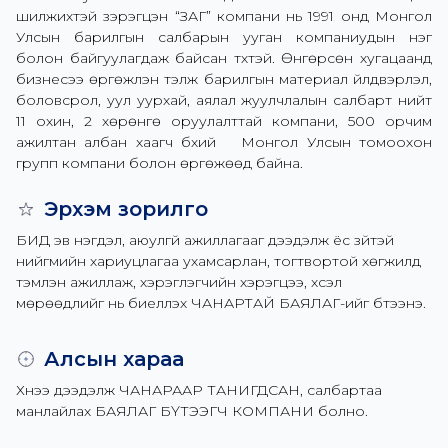
шилжихтэй зэрэгцэн “ЗАГ” компани нь 1991 онд Монгол
Улсын барилгын салбарын ууган компаниудын нэг
болон байгуулагдаж байсан түүхтэй. Өнгөрсөн хугацаанд
бизнесээ өргөжүүлэн тэлж барилгын материал үйлдвэрлэл,
боловсрол, уул уурхай, аялал жуулчлалын салбарт нийт
11 охин, 2 хөрөнгө оруулалттай компани, 500 орчим
ажилтан албан хаагч бүхий Монгол Улсын томоохон
групп компани болон өргөжөөд байна.
Эрхэм зорилго
БИД эв нэгдэл, аюулгүй ажиллагааг дээдэлж ёс зүйтэй 
нийгмийн хариуцлагаа ухамсарлан, тогтвортой хөгжилд 
тэмүүлэн ажиллаж, хэрэглэгчийн хэрэгцээ, хүсэл 
мөрөөдлийг нь биелүүлэх ЧАНАРТАЙ БАЯЛАГ-ийг бүтээнэ.
Алсын хараа
Хүнээ дээдэлж ЧАНАРААР ТАНИГДСАН, салбартаа 
манлайлах БАЯЛАГ БҮТЭЭГЧ КОМПАНИ болно.