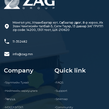
Монгол улс, Улаанбаатар хот, Сүхбаатар дүүрэг, 8-р хороо, Их 
Эзэн Чингисийн талбай-5, Сити Тауэр, 13 давхар ЗАГ ГРУПП

zip code: 14200, 1301 тоот, ШХ-210620
11-352482
info@zag.mn
Company
Quick link
-Группийн Тухай
-FAQS
-Нийгмийн хариуцлага
-Support
-Төслүүд
-Sitemap
-МЭДЭЭЛЭЛ
-Community