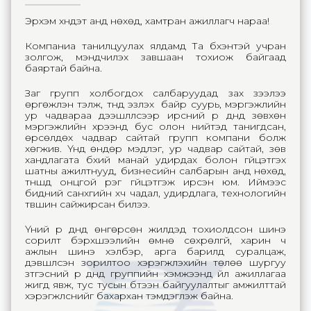
Эрхэм хүндэт анд нөхөд, хамтран ажиллагч нараа!
Компаниа танилцуулах ялдамд Та бүхэнтэй учран
золгож, мэндчилэх завшаан тохиож байгаад
баяртай байна.
Заг групп холбогдох салбаруудад зах зээлээ
өргөжүүлэн тэлж, түүнд эзлэх байр суурь, мэргэжлийн
ур чадвараа дээшлүүлсээр ирсний үр дүнд зөвхөн
мэргэжлийн хүрээнд бус олон нийтэд танигдсан,
өрсөлдөх чадвар сайтай групп компани болж
хөгжив. Үүнд өндөр мэдлэг, ур чадвар сайтай, зөв
хандлагата бүхий манай удирдах болон гүйцэтгэх
шатны ажилтнууд, бизнесийн салбарын анд нөхөд,
түншүүд онцгой үүрэг гүйцэтгэж ирсэн юм. Иймээс
бидний санхүүгийн хүч чадал, удирдлага, технологийн
түвшин сайжирсан билээ.
Үүний үр дүнд өнгөрсөн жилүүдэд тохиолдсон шинэ
сорилт бэрхшээлийн өмнө сөхрөлгүй, харин ч
ажлын шинэ хэлбэр, арга барилд суралцаж,
дэвшүүлсэн зорилтоо хэрэгжүүлэхийн төлөө шургуу
зүтгэсний үр дүнд группийн хэмжээнд үйл ажиллагаа
жигд явж, тус тусын бүтээн байгуулалтыг амжилттай
хэрэгжүүлснийг бахархан тэмдэглэж байна.