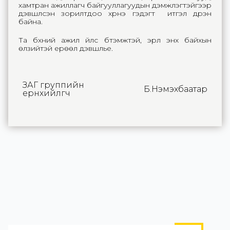
хамтран ажиллагч байгууллагуудын дэмжлэгтэйгээр
дэвшүүлсэн зорилтдоо хүрнэ гэдэгт итгэл дүүрэн
байна.
Та бүхний ажил үйлс бүтэмжтэй, эрүүл энх байхын
өлзийтэй ерөөл дэвшүүлье.
ЗАГ группийн
Б.Нэмэхбаатар
ерөнхийлөгч