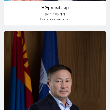
Н.Эрдэмбаяр
ЗАГ ГРУПП
Гүйцэтгэх захирал