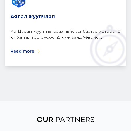
Аялал жуулчлал
Ар Царам жуулчны бааз нь Улаанбаатар хотоос 10
км Хатгал тосгоноос 45 км-н зайд Хөвсгөл...
Read more
OUR
PARTNERS