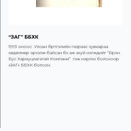
“ЗАГ” ББХК
1993 оноос  Улсын бүртгэлийн газраас хувиараа 
хөдөлмөр эрхэлж байсан бүх аж ахуй нэгжүүдийг “Бүрэн 
Бус Хариуцлагатай Компани”  гэж нэрлэх болсноор 
«ЗАГ» ББХК болсон.