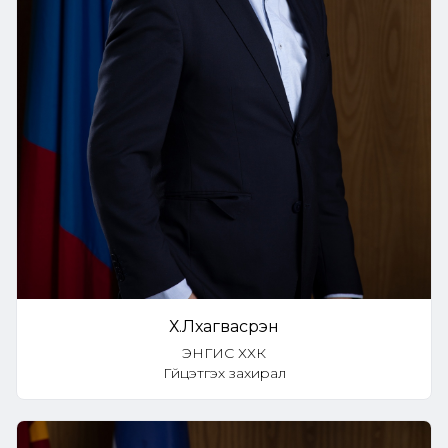
Х.Лхагвасүрэн
ЭНГИС ХХК
Гүйцэтгэх захирал