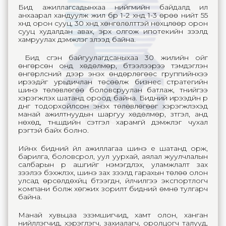
Бид ажиллагсадынхаа нийгмийн байдалд илүү
анхаарал хандуулж жил бүр 1-2 хүнд 1-3 өрөө нийт 55
хүнд орон сууц, 30 хүнд хөнгөлөлттэй нөхцлөөр орон
сууц худалдан авах, эрх олгож ипотекийн зээлд
хамруулах дэмжлэг үзүүлээд байна.
Бид үүсгэн байгуулагдсаныхаа 30 жилийн ойг
өнгөрсөн онд хөдөлмөр, бүтээлээрээ тэмдэглэн
өнгөрүүлсний дээр энэхүү өндөрлөгөөс группийнхээ
ирээдүйг урьдичлан төсөөлж бизнес стратегийн
шинэ төлөвлөгөө боловсруулан батлаж, түүнийгээ
хэрэгжүүлэх шатанд ороод байна. Бидний ирээдүйн үр
дүнг тодорхойлсон энэхүү төлөвлөгөөг хэрэгжүүлэхэд
манай ажилтнуудын шаргуу хөдөлмөр, зүтгэл, анд
нөхөд, түншүүдийн сэтгэл харамгүй дэмжлэг чухал
үүрэгтэй байх болно.
Ийнхүү бидний үйл ажиллагаа шинэ үе шатанд орж,
барилга, боловсрол, уул уурхай, аялал жуулчлалын
салбарын үр ашгийг нэмэгдүлэх, уламжлалт зах
зээлээ бэхжүүлэх, шинэ зах зээлд гарахын төлөө олон
улсад өрсөлдөхүйц бүтээгдүүн, үйлчилгээ экспортлогч
компани болж хөгжих зорилт бидний өмнө тулгарч
байна.
Манай хувьцаа эзэмшигчид, хамт олон, ханган
нийлүүлэгчид, хэрэглэгч, захиалагч, оролцогч талууд,