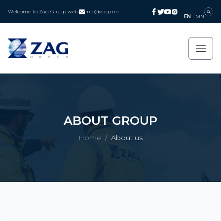
Welcome to Zag Group web
info@zag.mn
EN
MN
ABOUT GROUP
Home
/
About us