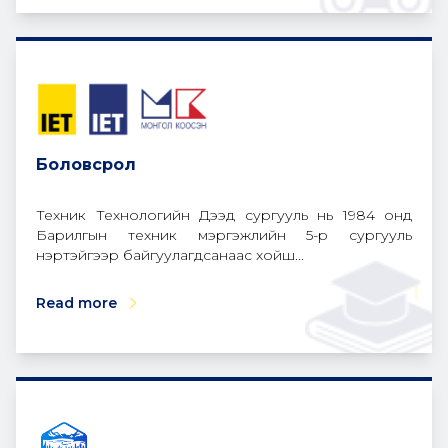
Боловсрол
Техник Технологийн Дээд сургууль нь 1984 онд
Барилгын техник мэргэжлийн 5-р сургууль
нэртэйгээр байгуулагдсанаас хойш...
Read more