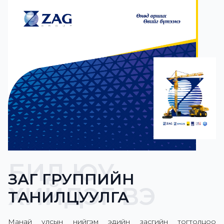
БИД ЮУ
ЗАГ ГРУППИЙН
ХИЙДЭГ ВЭ
ТАНИЛЦУУЛГА
Манай улсын нийгэм эдийн засгийн тогтолцоо