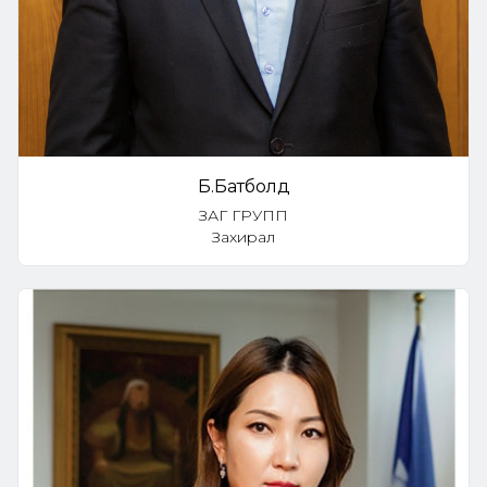
Б.Батболд
ЗАГ ГРУПП
Захирал