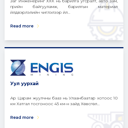
Заг Инженеринг ХХК нь барилга угсралт, авто зам,
гүүрийн байгууламж, барилгын материал
үйлдвэрлэлийн чиглэлээр үйл...
Read more
Уул уурхай
Ар Царам жуулчны бааз нь Улаанбаатар хотоос 10
км Хатгал тосгоноос 45 км-н зайд Хөвсгөл...
Read more