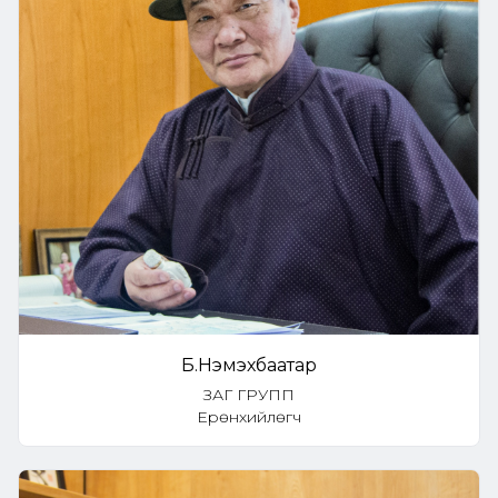
Б.Нэмэхбаатар
ЗАГ ГРУПП
Ерөнхийлөгч